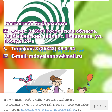
Контактная информация
Адрес: 346950 Ростовская область,
Куйбышевский район, с. Новиковка, ул.
Победы 24-а
Телефон: 8 (86348) 39-3-94
Cправочно-информационный портал «Русский
E-mail: mdoyalennov@mail.ru
язык»
Для улучшения работы сайта и его взаимодействия с
пользователями мы используем файлы cookie. Продолжая работу
Принять
МБДОУ ДС "Аленушка" © 2016-
2026
с сайтом, Вы
разрешаете использование cookie-файлов
. Вы