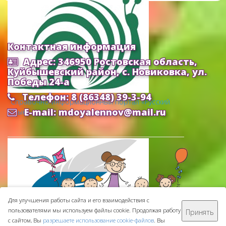
Контактная информация
Адрес: 346950 Ростовская область,
Куйбышевский район, с. Новиковка, ул.
Победы 24-а
Телефон: 8 (86348) 39-3-94
Cправочно-информационный портал «Русский
E-mail: mdoyalennov@mail.ru
язык»
Для улучшения работы сайта и его взаимодействия с
пользователями мы используем файлы cookie. Продолжая работу
Принять
МБДОУ ДС "Аленушка" © 2016-
2026
с сайтом, Вы
разрешаете использование cookie-файлов
. Вы