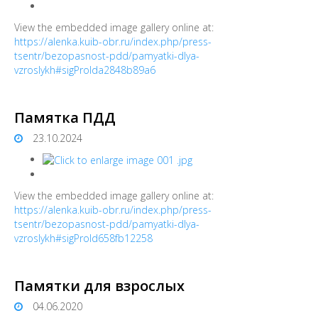
View the embedded image gallery online at:
https://alenka.kuib-obr.ru/index.php/press-
tsentr/bezopasnost-pdd/pamyatki-dlya-
vzroslykh#sigProIda2848b89a6
Памятка ПДД
23.10.2024
View the embedded image gallery online at:
https://alenka.kuib-obr.ru/index.php/press-
tsentr/bezopasnost-pdd/pamyatki-dlya-
vzroslykh#sigProId658fb12258
Памятки для взрослых
04.06.2020