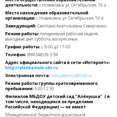
деятельности:
с.Новиковка, ул. Октябрьская, 16 а
Место нахождения образовательной
организации:
с.Новиковка, ул. Октябрьская, 16 а
Заведующий:
Светлана Анатольевна Северченко
Режим работы:
пятидневная рабочая неделя,
выходные дни: суббота, воскресенье.
График работы:
с 8-00 до 17-00
Телефон:
(886348)39-3-94
Адрес официального сайта в сети «Интернет»:
http
://
alenka
.
kuib
-
obr
.
ru
Электронная почта:
mdoyalennov@mail.ru
Режим работы группы кратковременного
пребывания:
9.00-12.30
Филиалов МБДОУ детский сад "Алёнушка" ( в
том числе, находящихся за пределами
Российской Федерации) — не имеет
Муниципальное бюджетное дошкольное