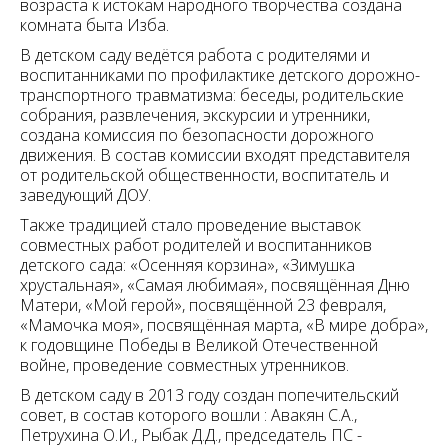
возраста к истокам народного творчества создана
комната быта Изба.
В детском саду ведётся работа с родителями и
воспитанниками по профилактике детского дорожно-
транспортного травматизма: беседы, родительские
собрания, развлечения, экскурсии и утренники,
создана комиссия по безопасности дорожного
движения. В состав комиссии входят представителя
от родительской общественности, воспитатель и
заведующий ДОУ.
Также традицией стало проведение выставок
совместных работ родителей и воспитанников
детского сада: «Осенняя корзина», «Зимушка
хрустальная», «Самая любимая», посвящённая Дню
Матери, «Мой герой», посвящённой 23 февраля,
«Мамочка моя», посвящённая марта, «В мире добра»,
к годовщине Победы в Великой Отечественной
войне, проведение совместных утренников.
В детском саду в 2013 году создан попечительский
совет, в состав которого вошли : Авакян С.А.,
Петрухина О.И., Рыбак Д.Д., председатель ПС -