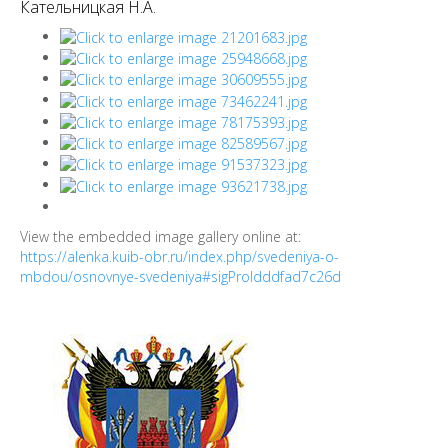
Кательницкая Н.А.
View the embedded image gallery online at:
https://alenka.kuib-obr.ru/index.php/svedeniya-o-
mbdou/osnovnye-svedeniya#sigProIdddfad7c26d