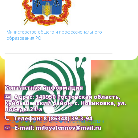
Министерство общего и профессионального
образования РО
Контактная информация
Адрес: 346950 Ростовская область,
Куйбышевский район, с. Новиковка, ул.
Победы 24-а
Телефон: 8 (86348) 39-3-94
Cправочно-информационный портал «Русский
E-mail: mdoyalennov@mail.ru
язык»