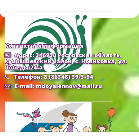
Контактная информация
Адрес: 346950 Ростовская область,
Куйбышевский район, с. Новиковка, ул.
Победы 24-а
Телефон: 8 (86348) 39-3-94
Cправочно-информационный портал «Русский
E-mail: mdoyalennov@mail.ru
язык»