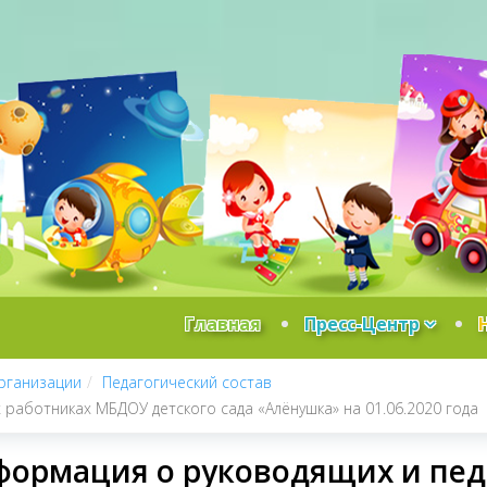
Главная
Пресс-Центр
рганизации
Педагогический состав
работниках МБДОУ детского сада «Алёнушка» на 01.06.2020 года
ормация о руководящих и пед